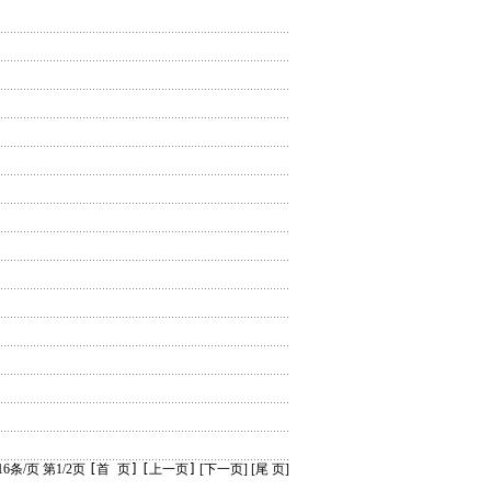
16条/页 第1/2页
[首 页]
[上一页]
[
下一页
] [
尾 页
]