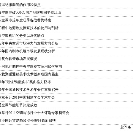
高温绝缘套管的作用和特点
央空调突破500亿 国产品牌巩固半壁江山
012空调冷冻年度旺季备战蓄势待发
工程中地源热交换泵技术的使用与剖析
央空调机组的分类以及优缺点
012年中央空调市场潜力与发展方向分析
012年国内制冷机组市场发展现状分析
料复合软管市场发展概况
于房地产调控中央空调楼市应用如何突围
八载聚暖通精英求技术创新成国内霸主
001年“最佳节能减排”奖由格力获得
011年全国通风技术学术年会在重庆召开
南京召开2011中国制冷学会学术年会
通空调节能细节决定成败
京举行2011空调冷冻行业十大评选专家初评会
调业国际贸易趋紧 企业呼吁政府帮扶
总21条 