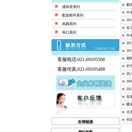
耐
通风管系列
中
配套附件系列
2
风阀系列
在
风口系列
中
2
2
塑
客服电话:021-69105508
对
客服传真:021-69105488
历
2
2
在
暖
北
空
友情链接